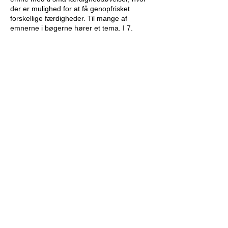
der er mulighed for at få genopfrisket
forskellige færdigheder. Til mange af
emnerne i bøgerne hører et tema. I 7.
klasse ligner temaerne meget
problemregningsopgaver, hvor de for 8. til
10. klasse mere ligner prøveoplæg til den
mundtlige prøve.
Mundtlige prøveoplæg
Lærersiderne indeholde et sæt prøveoplæg
til den mundtlige prøve i matematik til både
FP9 og FP10.
Prøveoplæggene spænder bredt over de
forskellige matematiske emner og giver
eleverne god mulighed for både at vise
matematiske kundskaber og kompetencer.
Oplæggene er enkle i deres opbygning
uden alt for meget tekst, så det er nemt for
eleverne at danne sig et overblik.
Prøveoplæggene er alle tidligere brugt ved
de afsluttende prøver i 9. og 10. klasse.